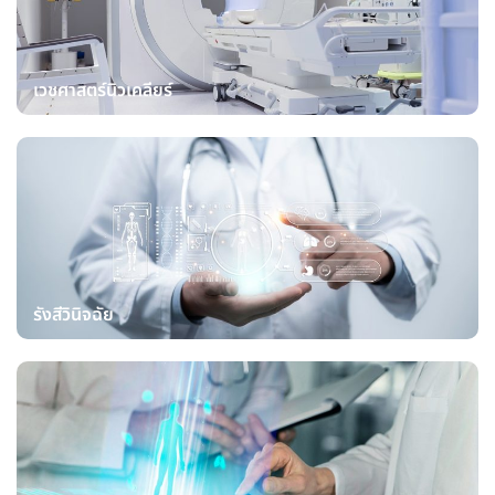
เวชศาสตร์นิวเคลียร์
รังสีวินิจฉัย